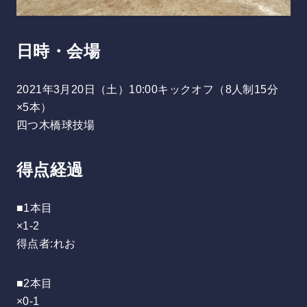
日時・会場
2021年3月20日（土）10:00キックオフ（8人制15分
×5本）
四つ木橋球技場
得点経過
■1本目
×1-2
得点者:れお
■2本目
×0-1