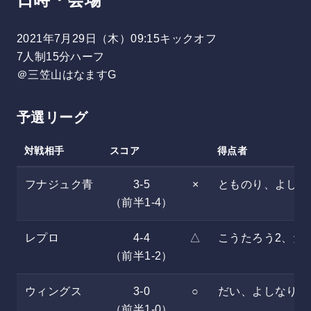
2021年7月29日（木）09:15キックオフ
7人制15分ハーフ
＠三笠山はなますG
予選リーグ
対戦相手
スコア
得点者
フナジュク青
3-5
×
とものり、よしな
（前半1-4）
レプロ
4-4
△
こうたろう2、た
（前半1-2）
ウィングス
3-0
○
だい、よしなり、
（前半1-0）