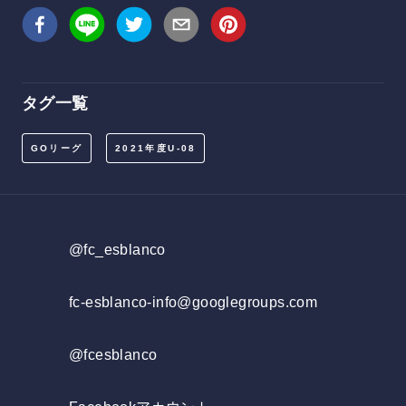
タグ一覧
GOリーグ
2021年度U-08
@fc_esblanco
fc-esblanco-info@googlegroups.com
@fcesblanco