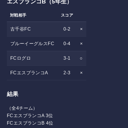
エスブランコB（5年生）
対戦相手
スコア
古千谷FC
0-2
×
ブルーイーグルスFC
0-4
×
FCログロ
3-1
○
FCエスブランコA
2-3
×
結果
（全4チーム）
FCエスブランコA 3位
FCエスブランコB 4位