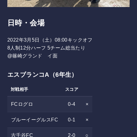
日時・会場
2022年3月5日（土）08:00キックオフ
8人制12分ハーフ 5チーム総当たり
@篠崎グランド イ面
エスブランコA（6年生）
対戦相手
スコア
FCログロ
0-4
×
ブルーイーグルスFC
0-1
×
古千谷FC
2-0
○