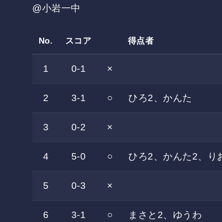
@小岩一中
No.
スコア
得点者
1
0-1
×
2
3-1
○
ひろ2、かんた
3
0-2
×
4
5-0
○
ひろ2、かんた2、り
5
0-3
×
6
3-1
○
まさと2、ゆうわ