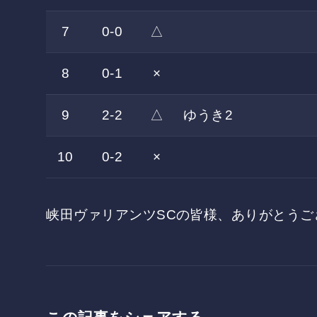
7
0-0
△
8
0-1
×
9
2-2
△
ゆうき2
10
0-2
×
峡田ヴァリアンツSCの皆様、ありがとうご