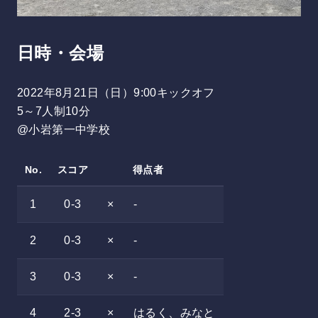
日時・会場
2022年8月21日（日）9:00キックオフ
5～7人制10分
@小岩第一中学校
No.
スコア
得点者
1
0-3
×
-
2
0-3
×
-
3
0-3
×
-
4
2-3
×
はるく、みなと