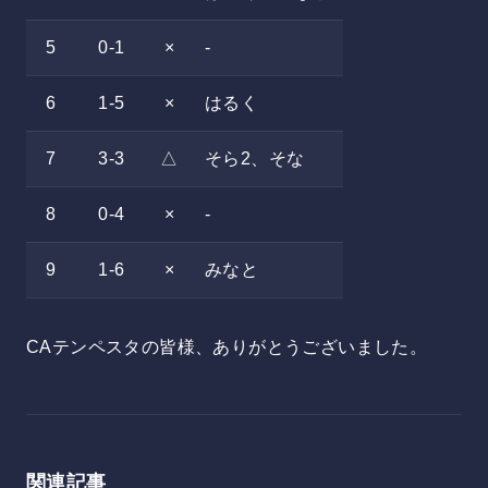
5
0-1
×
-
6
1-5
×
はるく
7
3-3
△
そら2、そな
8
0-4
×
-
9
1-6
×
みなと
CAテンペスタの皆様、ありがとうございました。
関連記事