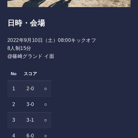
日時・会場
2022年9月10日（土）08:00キックオフ
8人制15分
@篠崎グランド イ面
No
スコア
1
2-0
○
2
3-0
○
3
3-1
○
4
6-0
○