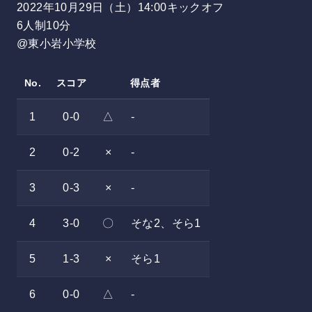
2022年10月29日（土）14:00キックオフ
6人制10分
@東小岩小学校
No.
スコア
得点者
1
0-0
△
-
2
0-2
×
-
3
0-3
×
-
4
3-0
〇
そな2、そら1
5
1-3
×
そら1
6
0-0
△
-