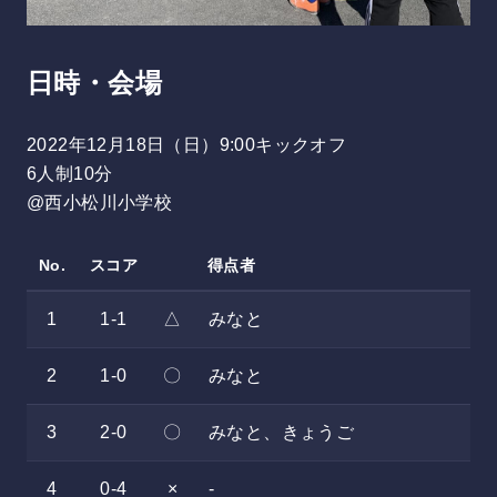
日時・会場
2022年12月18日（日）9:00キックオフ
6人制10分
@西小松川小学校
No.
スコア
得点者
1
1-1
△
みなと
2
1-0
〇
みなと
3
2-0
〇
みなと、きょうご
4
0-4
×
-