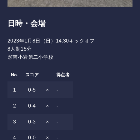
日時・会場
2023年1月8日（日）14:30キックオフ
8人制15分
@南小岩第二小学校
No.
スコア
得点者
1
0-5
×
-
2
0-4
×
-
3
0-3
×
-
4
0-0
×
-