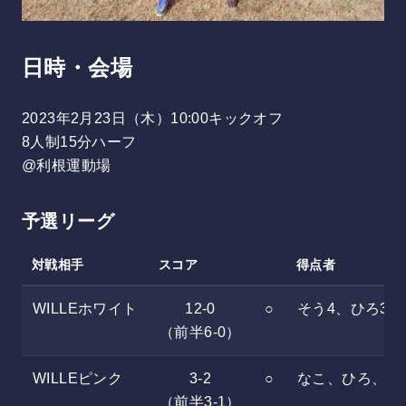
日時・会場
2023年2月23日（木）10:00キックオフ
8人制15分ハーフ
@利根運動場
予選リーグ
対戦相手
スコア
得点者
WILLEホワイト
12-0
○
そう4、ひろ3、
（前半6-0）
WILLEピンク
3-2
○
なこ、ひろ、き
（前半3-1）