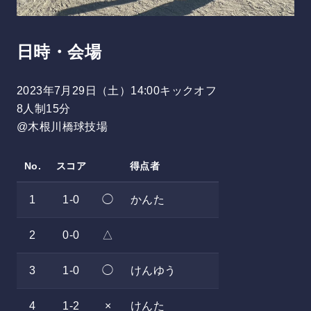
日時・会場
2023年7月29日（土）14:00キックオフ
8人制15分
@木根川橋球技場
No.
スコア
得点者
1
1-0
◯
かんた
2
0-0
△
3
1-0
◯
けんゆう
4
1-2
×
けんた