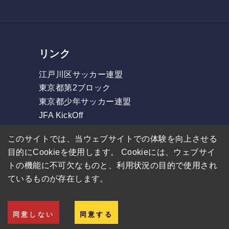
リンク
江戸川区サッカー連盟
東京都第2ブロック
東京都少年サッカー連盟
JFA KickOff
フォルツァリーグ
このサイトでは、当ウェブサイトでの体験を向上させる
東部リーグ
目的にCookieを使用します。 Cookieには、ウェブサイ
GOリーグ
トの機能に不可欠なものと、利用状況の目的で使用され
ているものが存在します。
© FC Esblanco.
プライバシーポリシー
同意しない
同意する