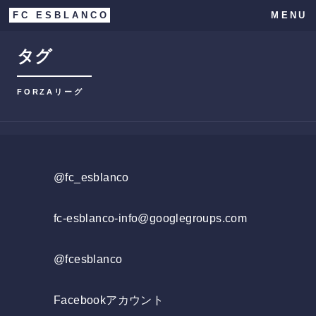
FC ESBLANCO
MENU
タグ
FORZAリーグ
@fc_esblanco
fc-esblanco-info@googlegroups.com
@fcesblanco
Facebookアカウント